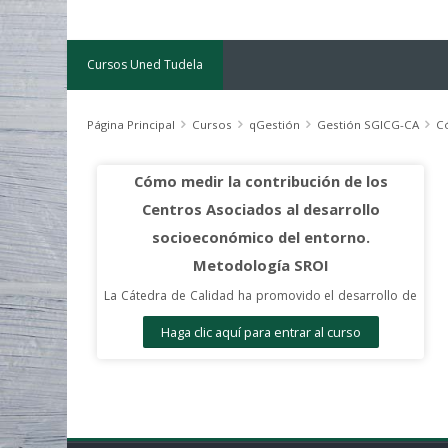
Cursos Uned Tudela
Página Principal
Cursos
qGestión
Gestión SGICG-CA
Có
Cómo medir la contribución de los
Centros Asociados al desarrollo
socioeconómico del entorno.
Metodología SROI
La Cátedra de Calidad ha promovido el desarrollo de
un proyecto de investigación que permite conocer y
Haga clic aquí para entrar al curso
cuantificar cual es la contribución de los Centros
Asociados al desarrollo económico, social y cultural
del entorno.
Este proyecto se ha desarrollado a través de un
convenio de colaboración con las Fundaciones