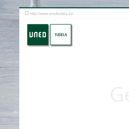
Saltar
http://www.unedtudela.es/
a
contenido
principal